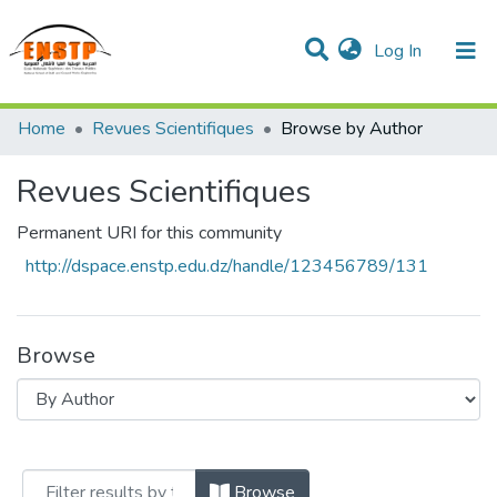
(current)
Log In
DSPACE de l'École Nationale Supérieure des Travaux
Home
Revues Scientifiques
Browse by Author
Publics
Communities & Collections
All of DSpace
Revues Scientifiques
Permanent URI for this community
http://dspace.enstp.edu.dz/handle/123456789/131
Browse
Browsing Revues Scientifiques by Author
Browse