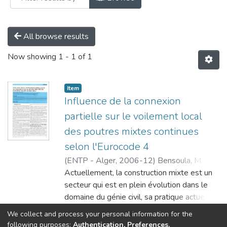
All browse results
Now showing
1 - 1 of 1
Item
Influence de la connexion
partielle sur le voilement local
des poutres mixtes continues
selon l'Eurocode 4
(
ENTP - Alger,
2006-12
)
Bensoula, M.
;
Tehami, M.
Actuellement, la construction mixte est un
;
Achour, B.
;
Kadri, T.
secteur qui est en plein évolution dans le
domaine du génie civil, sa pratique actuelle
montre qu'elle peut être compétitive, en
Show more
We collect and process your personal information for the
terme de coût global, visa vis des
following purposes:
Authentication, Preferences,