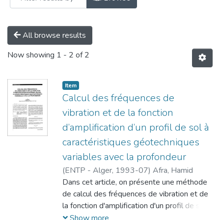
All browse results
Now showing
1 - 2 of 2
Item
Calcul des fréquences de
vibration et de la fonction
d’amplification d’un profil de sol à
caractéristiques géotechniques
variables avec la profondeur
(
ENTP - Alger,
1993-07
)
Afra, Hamid
Dans cet article, on présente une méthode
de calcul des fréquences de vibration et de
la fonction d'amplification d'un profil de sol à
stratification horizontale et à
Show more