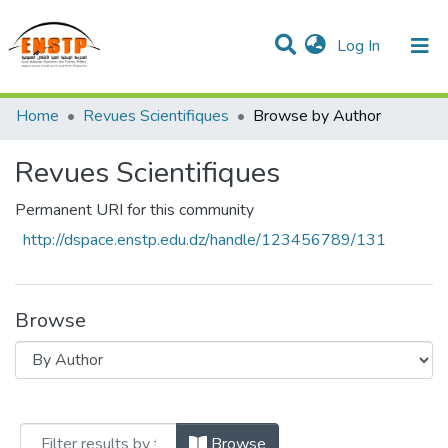
(current)
Log In
DSPACE de l'École Nationale Supérieure des Travaux
Home
Revues Scientifiques
Browse by Author
Publics
Communities & Collections
All of DSpace
Revues Scientifiques
Permanent URI for this community
http://dspace.enstp.edu.dz/handle/123456789/131
Browse
Browsing Revues Scientifiques by Author
Browse