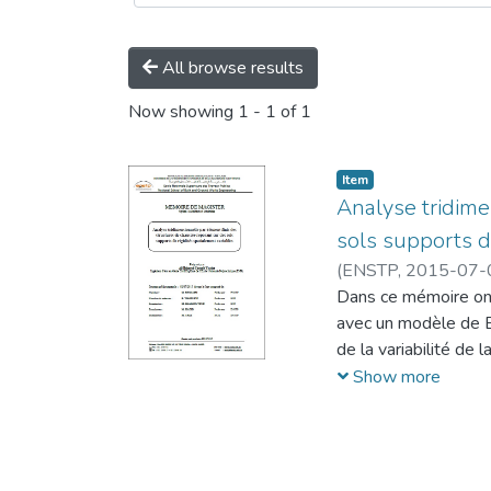
All browse results
Now showing
1 - 1 of 1
Item
Analyse tridime
sols supports d
(
ENSTP,
2015-07-
Dans ce mémoire on 
avec un modèle de Bu
de la variabilité de 
d'estimer à une proba
Show more
chaussée selon des 
empirique). Enfin, c