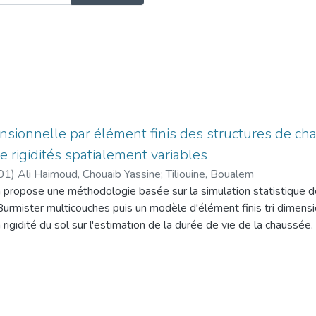
nsionnelle par élément finis des structures de c
e rigidités spatialement variables
01
)
Ali Haimoud, Chouaib Yassine
;
Tiliouine, Boualem
propose une méthodologie basée sur la simulation statistique
rmister multicouches puis un modèle d'élément finis tri dimensionn
la rigidité du sol sur l'estimation de la durée de vie de la chaus
bilité donnée (un facteur de risque vis-à-vis de l'orniérage), la d
fonctions de performance données (paramétrable à n'importe q
ette méthodologie permet aussi d'estimer le risque d'orniérage po