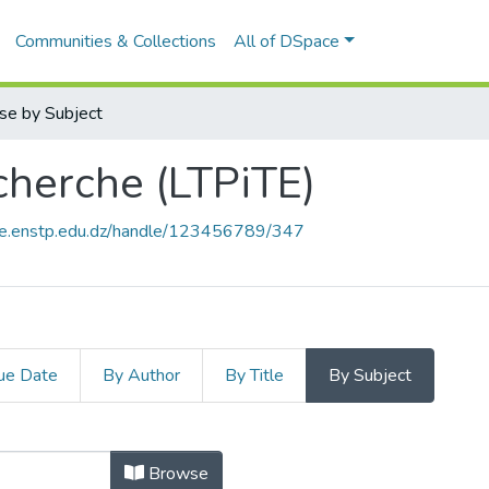
Communities & Collections
All of DSpace
se by Subject
cherche (LTPiTE)
ace.enstp.edu.dz/handle/123456789/347
ue Date
By Author
By Title
By Subject
echerche (LTPiTE) by Subject "3D fin
Browse