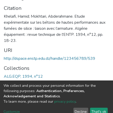
Citation
Khelafi, Hamid; Mokhtari, Abderahmane. Etude
expérimentale sur les bétons de hautes performances aux
fumées de silice : liaison avec l’armature. Algérie
équipement : revue technique de l'ENTP. 1994, n°12, pp.
18-23.
URI
http://dspace.enstp.edu.dz/handle/123456789/539
Collections
ALG.EQP, 1994, n°12
We collect and process your personal information for the
Full item page
following purposes:
Authentication, Preferences,
Acknowledgement and Statistics
.
To learn more, please read our
privacy policy
.
© 2024 Copyright:
Dspace École Nationale Supérieure des
Customize
Decline
That's ok
Travaux Publics