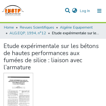
(current)
Log In
DSPACE de l'École Nationale Supérieure des Travaux
Home
Revues Scientifiques
Algérie Equipement
Publics
Communities & Collections
All of DSpace
Statistics
ALG.EQP, 1994, n°12
Etude expérimentale sur les bétons de hautes performances aux fumées de silice : liaison avec l’armature
Etude expérimentale sur les bétons
de hautes performances aux
fumées de silice : liaison avec
l’armature