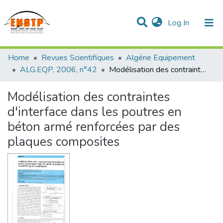
(current)
Log In
DSPACE de l'École Nationale Supérieure des Travaux
Home
Revues Scientifiques
Algérie Equipement
Publics
Communities & Collections
All of DSpace
Statistics
ALG.EQP, 2006, n°42
Modélisation des contraintes d'interface dans les poutres en béton armé renforcées par des plaques composites
Modélisation des contraintes
d'interface dans les poutres en
béton armé renforcées par des
plaques composites