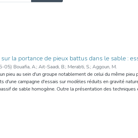
 sur la portance de pieux battus dans le sable : es
5-05
)
Bouafia, A.
;
Ait-Saadi, B.
;
Merabti, S.
;
Aggoun, M.
n pieu au sein d'un groupe notablement de celui du même pieu pr
ts d'une campagne d'essais sur modèles réduits en gravité natur
ssif de sable homogène. Outre la présentation des techniques ex
u groupe se traduit défavorablement par réduction de la portanc
.