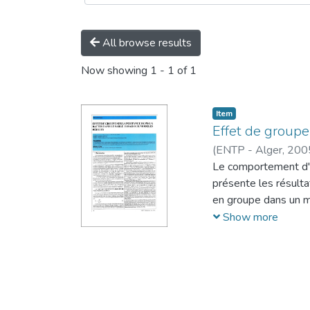
All browse results
Now showing
1 - 1 of 1
Item
Effet de groupe
(
ENTP - Alger,
200
Le comportement d'u
présente les résulta
en groupe dans un ma
montré que l'effet d
Show more
dans le sable dense