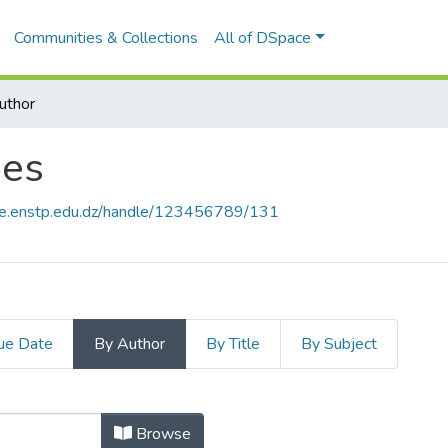
Communities & Collections
All of DSpace
uthor
ues
ace.enstp.edu.dz/handle/123456789/131
ue Date
By Author
By Title
By Subject
ques by Author "Aggoun, M."
Browse