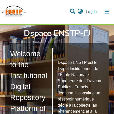
(current)
Log In
DSPACE de l'École Nationale Supérieure des Travaux
Dspace ENSTP-FJ
Publics
Communities & Collections
All of DSpace
Statistics
Welcome
Dspace ENSTP est le
to the
Dépôt Institutionnel de
Institutional
l’École Nationale
Supérieure des Travaux
Digital
Publics - Francis
Jeanson. Il constitue un
Repository
réservoir numérique
dédié à la collecte, au
Platform of
référencement, et à la