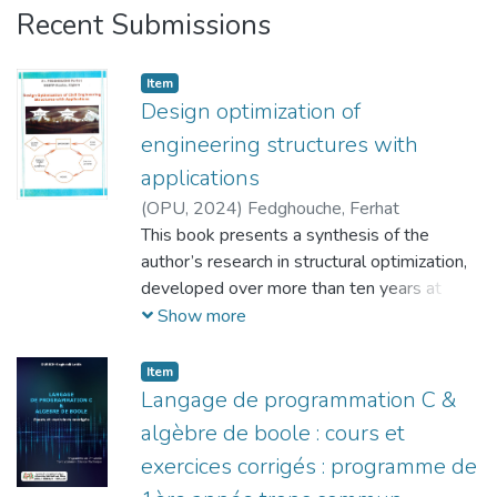
Recent Submissions
Item
Design optimization of
engineering structures with
applications
(
OPU,
2024
)
Fedghouche, Ferhat
This book presents a synthesis of the
author’s research in structural optimization,
developed over more than ten years at
ENSTP, Algiers. It promotes a rigorous,
Show more
model-driven approach to structural design,
focusing on optimizing objectives like
Item
material use and cost while meeting safety,
Langage de programmation C &
stability, and code constraints. The work
algèbre de boole : cours et
explores a wide range of optimization
exercices corrigés : programme de
methods from classical to modern and