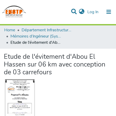
(current)
Log In
DSPACE de l'École Nationale Supérieure des Travaux
Home
Département Infrastructures de Base (DIB)
Publics
Communities & Collections
All of DSpace
Statistics
Mémoires d’Ingénieur (Système classique)
Etude de l'évitement d'Abou El Hassen sur 06 km avec conception de 03 carrefours
Etude de l'évitement d'Abou El
Hassen sur 06 km avec conception
de 03 carrefours