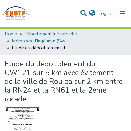
(current)
Log In
DSPACE de l'École Nationale Supérieure des Travaux
Home
Département Infrastructures de Base (DIB)
Publics
Communities & Collections
All of DSpace
Statistics
Mémoires d’Ingénieur (Système classique)
Etude du dédoublement du CW121 sur 5 km avec évitement de la ville de Rouiba sur 2 km entre la RN24 et la RN61 et la 2ème rocade
Etude du dédoublement du
CW121 sur 5 km avec évitement
de la ville de Rouiba sur 2 km entre
la RN24 et la RN61 et la 2ème
rocade