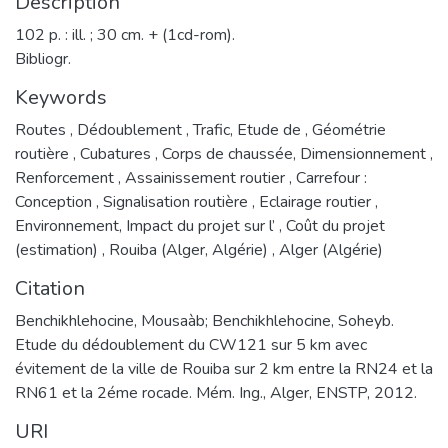
Description
102 p. : ill. ; 30 cm. + (1cd-rom).
Bibliogr.
Keywords
Routes
,
Dédoublement
,
Trafic, Etude de
,
Géométrie
routière
,
Cubatures
,
Corps de chaussée, Dimensionnement
,
Renforcement
,
Assainissement routier
,
Carrefour :
Conception
,
Signalisation routière
,
Eclairage routier
,
Environnement, Impact du projet sur l’
,
Coût du projet
(estimation)
,
Rouiba (Alger, Algérie)
,
Alger (Algérie)
Citation
Benchikhlehocine, Mousaàb; Benchikhlehocine, Soheyb.
Etude du dédoublement du CW121 sur 5 km avec
évitement de la ville de Rouiba sur 2 km entre la RN24 et la
RN61 et la 2éme rocade. Mém. Ing., Alger, ENSTP, 2012.
URI