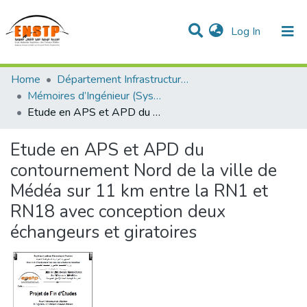
(current)
Log In
DSPACE de l'École Nationale Supérieure des Travaux
Home
Département Infrastructures de Base (DIB)
Publics
Communities & Collections
All of DSpace
Statistics
Mémoires d’Ingénieur (Système classique)
Etude en APS et APD du contournement Nord de la ville de Médéa sur 11 km entre la RN1 et RN18 avec conception deux échangeurs et giratoires
Etude en APS et APD du
contournement Nord de la ville de
Médéa sur 11 km entre la RN1 et
RN18 avec conception deux
échangeurs et giratoires