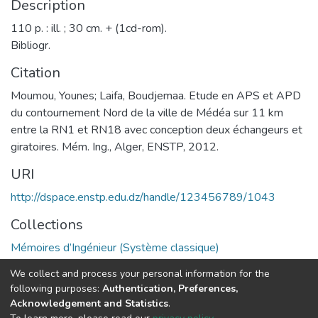
Description
110 p. : ill. ; 30 cm. + (1cd-rom).
Bibliogr.
Citation
Moumou, Younes; Laifa, Boudjemaa. Etude en APS et APD
du contournement Nord de la ville de Médéa sur 11 km
entre la RN1 et RN18 avec conception deux échangeurs et
giratoires. Mém. Ing., Alger, ENSTP, 2012.
URI
http://dspace.enstp.edu.dz/handle/123456789/1043
Collections
Mémoires d’Ingénieur (Système classique)
We collect and process your personal information for the
Full item page
following purposes:
Authentication, Preferences,
Acknowledgement and Statistics
.