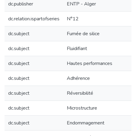
dc.publisher
ENTP - Alger
dc.relation.ispartofseries
N°12
dc.subject
Fumée de silice
dc.subject
Fluidifiant
dc.subject
Hautes performances
dc.subject
Adhérence
dc.subject
Réversibilité
dc.subject
Microstructure
dc.subject
Endommagement