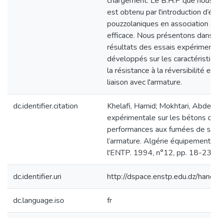
chargement. Le B.H.P que nous 
est obtenu par l'introduction d’él
pouzzolaniques en association ave
efficace. Nous présentons dans ce
résultats des essais expériment
développés sur les caractéristiq
la résistance à la réversibilité et 
liaison avec l'armature.
dc.identifier.citation
Khelafi, Hamid; Mokhtari, Abder
expérimentale sur les bétons de
performances aux fumées de silice
l’armature. Algérie équipement :
l'ENTP. 1994, n°12, pp. 18-23.
dc.identifier.uri
http://dspace.enstp.edu.dz/ha
dc.language.iso
fr