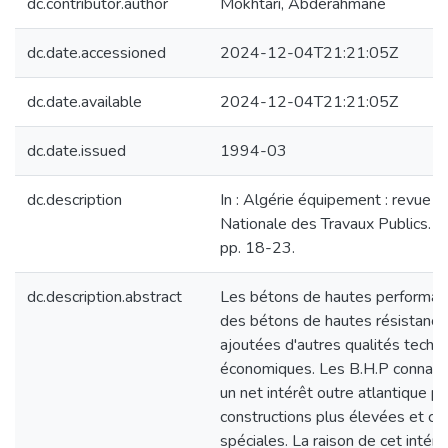
dc.contributor.author
Mokhtari, Abderahmane
dc.date.accessioned
2024-12-04T21:21:05Z
dc.date.available
2024-12-04T21:21:05Z
dc.date.issued
1994-03
dc.description
In : Algérie équipement : revue t
Nationale des Travaux Publics. 1
pp. 18-23.
dc.description.abstract
Les bétons de hautes performan
des bétons de hautes résistance
ajoutées d'autres qualités techn
économiques. Les B.H.P connais
un net intérêt outre atlantique p
constructions plus élevées et cer
spéciales. La raison de cet intérê