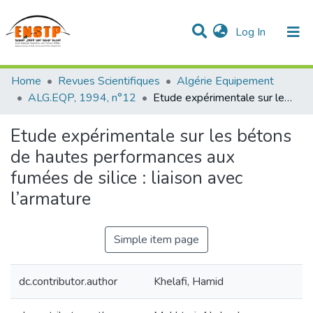
(current)
Log In
DSPACE de l'École Nationale Supérieure des Travaux
Home
Revues Scientifiques
Algérie Equipement
Publics
Communities & Collections
All of DSpace
Statistics
ALG.EQP, 1994, n°12
Etude expérimentale sur les bétons de hautes performances aux fumées de silice : liaison avec l’armature
Etude expérimentale sur les bétons
de hautes performances aux
fumées de silice : liaison avec
l’armature
Simple item page
dc.contributor.author
Khelafi, Hamid