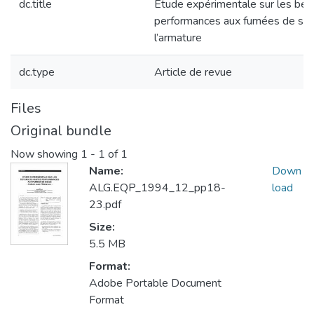
dc.title
Etude expérimentale sur les bét
performances aux fumées de silice
l’armature
dc.type
Article de revue
Files
Original bundle
Now showing
1 - 1 of 1
Name:
Down
ALG.EQP_1994_12_pp18-
load
23.pdf
Size:
5.5 MB
Format:
Adobe Portable Document
Format