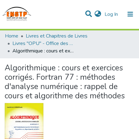
(current)
Log In
DSPACE de l'École Nationale Supérieure des Travaux
Home
Livres et Chapitres de Livres
Publics
Communities & Collections
All of DSpace
Statistics
Livres "OPU" - Office des Publications Universitaires
Algorithmique : cours et exercices corrigés. Fortran 77 : méthodes d'analyse numérique : rappel de cours et algorithme des méthodes
Algorithmique : cours et exercices
corrigés. Fortran 77 : méthodes
d'analyse numérique : rappel de
cours et algorithme des méthodes