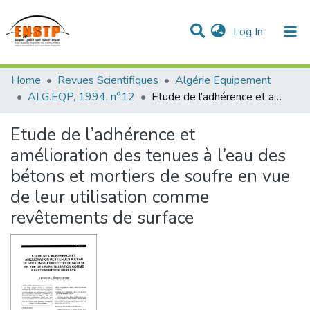
(current)
Log In
DSPACE de l'École Nationale Supérieure des Travaux
Home
Revues Scientifiques
Algérie Equipement
Publics
Communities & Collections
All of DSpace
Statistics
ALG.EQP, 1994, n°12
Etude de l’adhérence et amélioration des tenues à l’eau des bétons et mortiers de soufre en vue de leur utilisation comme revêtements de surface
Etude de l’adhérence et
amélioration des tenues à l’eau des
bétons et mortiers de soufre en vue
de leur utilisation comme
revêtements de surface