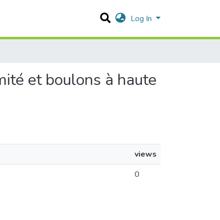
Log In
mité et boulons à haute
views
0