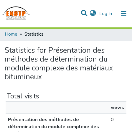
(current)
Log In
DSPACE de l'École Nationale Supérieure des Travaux
Home
Statistics
Publics
Communities & Collections
All of DSpace
Statistics for Présentation des
méthodes de détermination du
module complexe des matériaux
bitumineux
Total visits
views
Présentation des méthodes de
0
détermination du module complexe des