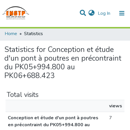
(current)
Log In
DSPACE de l'École Nationale Supérieure des Travaux
Home
Statistics
Publics
Communities & Collections
All of DSpace
Statistics for Conception et étude
d'un pont à poutres en précontraint
du PK05+994.800 au
PK06+688.423
Total visits
views
Conception et étude d'un pont à poutres
7
en précontraint du PK05+994.800 au