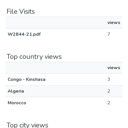
File Visits
views
W2844-21.pdf
7
Top country views
views
Congo - Kinshasa
3
Algeria
2
Morocco
2
Top city views