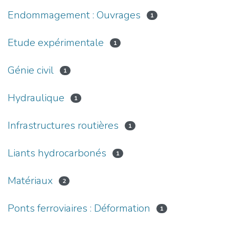
Endommagement : Ouvrages
1
Etude expérimentale
1
Génie civil
1
Hydraulique
1
Infrastructures routières
1
Liants hydrocarbonés
1
Matériaux
2
Ponts ferroviaires : Déformation
1