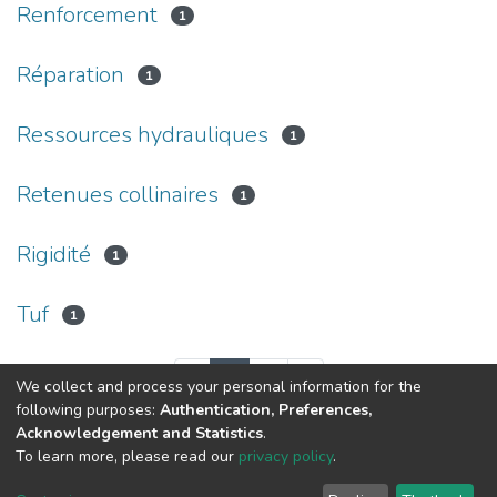
Renforcement
1
Réparation
1
Ressources hydrauliques
1
Retenues collinaires
1
Rigidité
1
Tuf
1
(current)
«
1
2
»
We collect and process your personal information for the
following purposes:
Authentication, Preferences,
Acknowledgement and Statistics
.
To learn more, please read our
privacy policy
.
© 2024 Copyright:
Dspace École Nationale Supérieure des