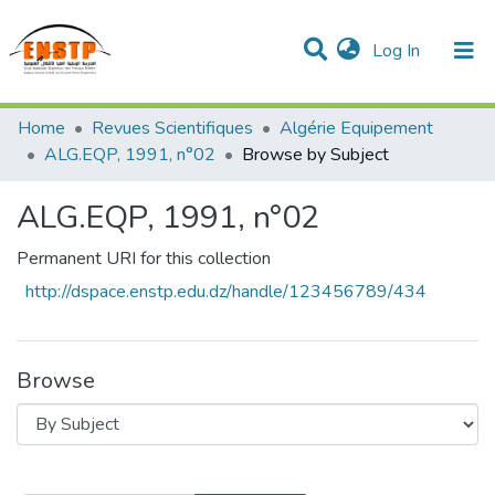
(current)
Log In
DSPACE de l'École Nationale Supérieure des Travaux
Home
Revues Scientifiques
Algérie Equipement
Publics
Communities & Collections
All of DSpace
ALG.EQP, 1991, n°02
Browse by Subject
ALG.EQP, 1991, n°02
Permanent URI for this collection
http://dspace.enstp.edu.dz/handle/123456789/434
Browse
Browsing ALG.EQP, 1991, n°02 by Subje