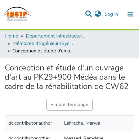
(current)
Log In
DSPACE de l'École Nationale Supérieure des Travaux
Home
Département Infrastructures de Base (DIB)
Publics
Communities & Collections
All of DSpace
Statistics
Mémoires d’Ingénieur (Système LMD)
Conception et étude d'un ouvrage d'art au PK29+900 Médéa dans le cadre de la réhabilitation de CW62
Conception et étude d'un ouvrage
d'art au PK29+900 Médéa dans le
cadre de la réhabilitation de CW62
Simple item page
dc.contributor.author
Lahrache, Marwa
dc.contributor.other
Mezaad, Ramdane