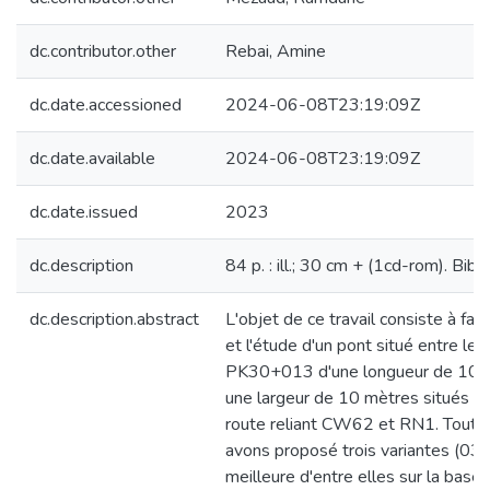
dc.contributor.other
Rebai, Amine
dc.date.accessioned
2024-06-08T23:19:09Z
dc.date.available
2024-06-08T23:19:09Z
dc.date.issued
2023
dc.description
84 p. : ill.; 30 cm + (1cd-rom). Bibl
dc.description.abstract
L'objet de ce travail consiste à fair
et l'étude d'un pont situé entre l
PK30+013 d'une longueur de 105
une largeur de 10 mètres situés sur
route reliant CW62 et RN1. Tout d
avons proposé trois variantes (03) e
meilleure d'entre elles sur la base