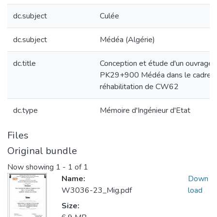
dc.subject
Culée
dc.subject
Médéa (Algérie)
dc.title
Conception et étude d'un ouvrage d
PK29+900 Médéa dans le cadre d
réhabilitation de CW62
dc.type
Mémoire d'Ingénieur d'Etat
Files
Original bundle
Now showing
1 - 1 of 1
Name:
Down
W3036-23_Mig.pdf
load
Size: