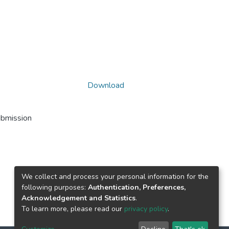
Download
ubmission
We collect and process your personal information for the
following purposes:
Authentication, Preferences,
Acknowledgement and Statistics
.
To learn more, please read our
privacy policy
.