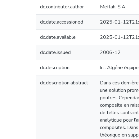
dc.contributor.author
Meftah, S.A.
dc.date.accessioned
2025-01-12T21:
dc.date.available
2025-01-12T21:
dc.date.issued
2006-12
dc.description
In : Algérie équip
dc.description.abstract
Dans ces dernières
une solution prom
poutres. Cependan
composite en raiso
de telles contrai
analytique pour l’
composites. Dans 
théorique en suppo