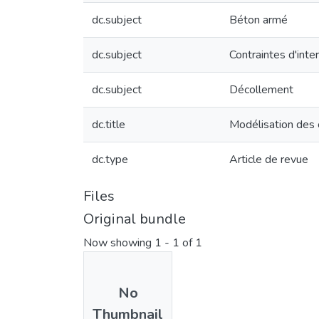
dc.subject
Béton armé
dc.subject
Contraintes d'inte
dc.subject
Décollement
dc.title
Modélisation des 
dc.type
Article de revue
Files
Original bundle
Now showing
1 - 1 of 1
No
Thumbnail