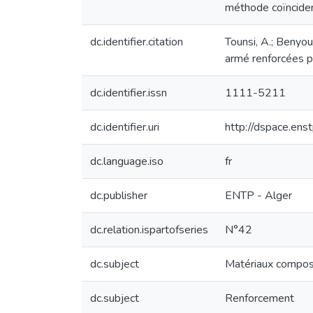
méthode coïncident
dc.identifier.citation
Tounsi, A.; Benyou
armé renforcées p
dc.identifier.issn
1111-5211
dc.identifier.uri
http://dspace.en
dc.language.iso
fr
dc.publisher
ENTP - Alger
dc.relation.ispartofseries
N°42
dc.subject
Matériaux compos
dc.subject
Renforcement