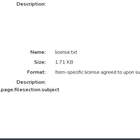
Description:
Name:
license.txt
Size:
1.71 KB
Format:
Item-specific license agreed to upon s
Description:
.page.filesection.subject