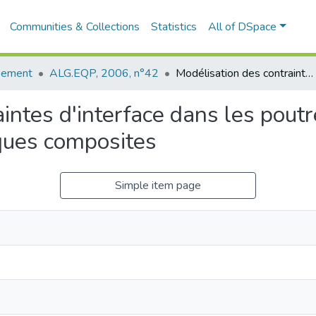
Communities & Collections
Statistics
All of DSpace
pement
ALG.EQP, 2006, n°42
Modélisation des contraintes d'interface dans les poutres en béton armé renforcées par des plaques composites
intes d'interface dans les pout
ques composites
Simple item page