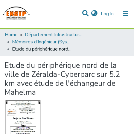
(current)
Log In
DSPACE de l'École Nationale Supérieure des Travaux
Home
Département Infrastructures de Base (DIB)
Publics
Communities & Collections
All of DSpace
Statistics
Mémoires d’Ingénieur (Système classique)
Etude du périphérique nord de la ville de Zéralda-Cyberparc sur 5.2 km avec étude de l'échangeur de Mahelma
Etude du périphérique nord de la
ville de Zéralda-Cyberparc sur 5.2
km avec étude de l'échangeur de
Mahelma