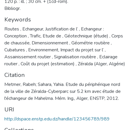
120 p. : ill. ; 30 cm. + (1cd-rom).
Bibliogr.
Keywords
Routes
,
Echangeur, Justification de l’
,
Echangeur :
Conception
,
Trafic, Etude de
,
Géotechnique (étude)
,
Corps
de chaussée, Dimensionnement
,
Géométrie routière
,
Cubatures
,
Environnement, Impact du projet sur l’
,
Assainissement routier
,
Signalisation routière
,
Eclairage
routier
,
Coût du projet (estimation)
,
Zéralda (Alger, Algérie)
Citation
Metmer, Rabeh; Sahara, Yahia. Etude du périphérique nord
de la ville de Zéralda-Cyberparc sur 5.2 km avec étude de
l'échangeur de Mahelma. Mém. Ing., Alger, ENSTP, 2012.
URI
http://dspace.enstp.edu.dz/handle/123456789/989