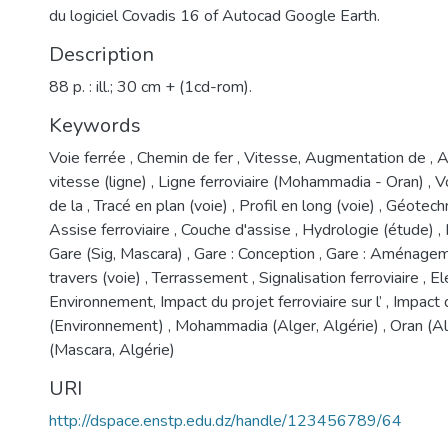
du logiciel Covadis 16 of Autocad Google Earth.
Description
88 p. : ill.; 30 cm + (1cd-rom).
Keywords
Voie ferrée
,
Chemin de fer
,
Vitesse, Augmentation de
,
A
vitesse (ligne)
,
Ligne ferroviaire (Mohammadia - Oran)
,
Vo
de la
,
Tracé en plan (voie)
,
Profil en long (voie)
,
Géotechn
Assise ferroviaire
,
Couche d'assise
,
Hydrologie (étude)
,
Gare (Sig, Mascara)
,
Gare : Conception
,
Gare : Aménage
travers (voie)
,
Terrassement
,
Signalisation ferroviaire
,
Ele
Environnement, Impact du projet ferroviaire sur l’
,
Impact d
(Environnement)
,
Mohammadia (Alger, Algérie)
,
Oran (Al
(Mascara, Algérie)
URI
http://dspace.enstp.edu.dz/handle/123456789/64