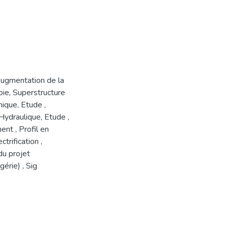
ugmentation de la
ie, Superstructure
ique, Etude
,
Hydraulique, Etude
,
ment
,
Profil en
ctrification
,
u projet
gérie)
,
Sig