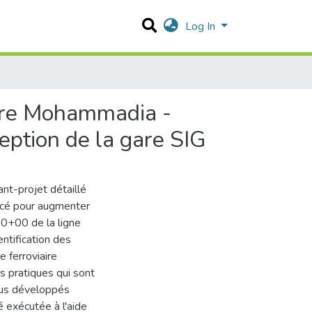
Log In
iaire Mohammadia -
tion de la gare SIG
ant-projet détaillé
racé pour augmenter
0+00 de la ligne
ntification des
e ferroviaire
s pratiques qui sont
plus développés
 exécutée à l'aide