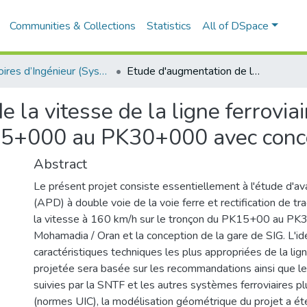
Communities & Collections
Statistics
All of DSpace
Mémoires d’Ingénieur (Système LMD)
Etude d'augmentation de la vitesse de la ligne ferroviaire Mohammadia - Oran sur 78 km du PK15+000 au PK30+000 avec conception de la gare SIG
e la vitesse de la ligne ferrov
5+000 au PK30+000 avec concep
Abstract
Le présent projet consiste essentiellement à l'étude d'av
(APD) à double voie de la voie ferre et rectification de t
la vitesse à 160 km/h sur le tronçon du PK15+00 au PK3
Mohamadia / Oran et la conception de la gare de SIG. L'ide
caractéristiques techniques les plus appropriées de la lign
projetée sera basée sur les recommandations ainsi que le
suivies par la SNTF et les autres systèmes ferroviaires 
(normes UIC), la modélisation géométrique du projet a été