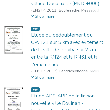
village Douailia de (PK10+000)
(
ENSTP,
2012
)
Bouferrache, Messaoud
;
Derkaoui, Noureddine
;
Benradjale, Réda
Show more
Item
Etude du dédoublement du
CW121 sur 5 km avec évitement
de la ville de Rouiba sur 2 km
entre la RN24 et la RN61 et la
2ème rocade
(
ENSTP,
2012
)
Benchikhlehocine, Mousaàb
;
Benchikhlehocine, Soheyb
;
Show more
Benchikhlehocine, Khaled
Item
Etude APS, APD de la liaison
nouvelle ville Bouinan -