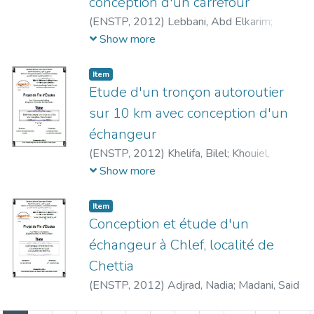
conception d'un carrefour
(
ENSTP,
2012
)
Lebbani, Abd Elkarim
;
Rakrak, Ahmed
;
Goumettre, Ahmed
Show more
Item
Etude d'un tronçon autoroutier
sur 10 km avec conception d'un
échangeur
(
ENSTP,
2012
)
Khelifa, Bilel
;
Khouiel,
Mohamed
;
Ben Mesbah, Mohamed Lamine
Show more
Item
Conception et étude d'un
échangeur à Chlef, localité de
Chettia
(
ENSTP,
2012
)
Adjrad, Nadia
;
Madani, Said