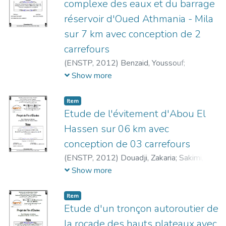
complexe des eaux et du barrage
réservoir d'Oued Athmania - Mila
sur 7 km avec conception de 2
carrefours
(
ENSTP,
2012
)
Benzaid, Youssouf
;
Benchiheub, Zinelaabidine
;
Bencheikh,
Show more
Wahid
Item
Etude de l'évitement d'Abou El
Hassen sur 06 km avec
conception de 03 carrefours
(
ENSTP,
2012
)
Douadji, Zakaria
;
Sakimi,
Abderrazek
;
Boughofala, Abdelaziz
Show more
Item
Etude d'un tronçon autoroutier de
la rocade des hauts plateaux avec