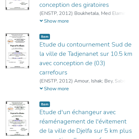
conception des giratoires
(
ENSTP,
2012
)
Boukhetala, Med Elamine
;
Serrat, Yaaqoub
;
Kara, Benchohra
Show more
Item
Etude du contournement Sud de
la ville de Tadjenanet sur 10.5 km
avec conception de (03)
carrefours
(
ENSTP,
2012
)
Amour, Ishak
;
Bey, Saber
;
Abderezak, Samir
Show more
Item
Etude d'un échangeur avec
réaménagement de l'évitement
de la ville de Djelfa sur 5 km plus