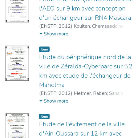
l'AEO sur 9 km avec conception
d'un échangeur sur RN4 Mascara
(
ENSTP,
2012
)
Kouiten, Chemsseddine
;
Si
Tayeb, Mohamed Enes
;
Ternifine, Ahmed
Show more
Item
Etude du périphérique nord de la
ville de Zéralda-Cyberparc sur 5.2
km avec étude de l'échangeur de
Mahelma
(
ENSTP,
2012
)
Metmer, Rabeh
;
Sahara,
Yahia
;
Derradji, Ayachi
Show more
Item
Etude de l'évitement de la ville
d'Ain-Oussara sur 12 km avec