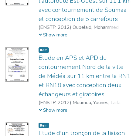
l'autoroute Est-Ouest sur 11.1 km
avec contournement de Soumaa
et conception de 5 carrefours
(
ENSTP,
2012
)
Oubelaid, Mohammed
;
Amari, Ahmed
;
Lounis, Abdeslam
Show more
Item
Etude en APS et APD du
contournement Nord de la ville
de Médéa sur 11 km entre la RN1
et RN18 avec conception deux
échangeurs et giratoires
(
ENSTP,
2012
)
Moumou, Younes
;
Laifa,
Boudjemaa
;
Gheffar, M. A.
Show more
Item
Etude d'un tronçon de la liaison