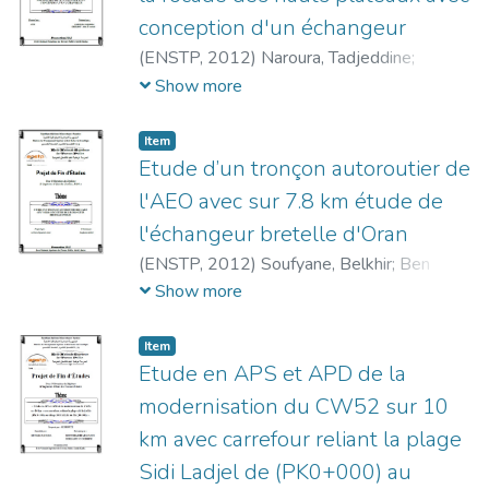
conception d'un échangeur
(
ENSTP,
2012
)
Naroura, Tadjeddine
;
Chebrou, Med El Mehdi
;
Ferdjani, Nizar
Show more
Item
Etude d’un tronçon autoroutier de
l'AEO avec sur 7.8 km étude de
l'échangeur bretelle d'Oran
(
ENSTP,
2012
)
Soufyane, Belkhir
;
Ben
Elguemar, Amar
Show more
Item
Etude en APS et APD de la
modernisation du CW52 sur 10
km avec carrefour reliant la plage
Sidi Ladjel de (PK0+000) au