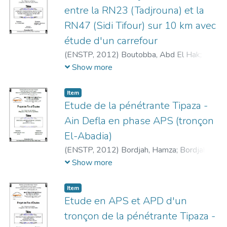
entre la RN23 (Tadjrouna) et la
RN47 (Sidi Tifour) sur 10 km avec
étude d'un carrefour
(
ENSTP,
2012
)
Boutobba, Abd El Hak
;
Djaref, Amar
;
Falek, Brahim
Show more
Item
Etude de la pénétrante Tipaza -
Ain Defla en phase APS (tronçon
El-Abadia)
(
ENSTP,
2012
)
Bordjah, Hamza
;
Bordjah,
Amin
;
Moulahcene, Chérif
Show more
Item
Etude en APS et APD d'un
tronçon de la pénétrante Tipaza -