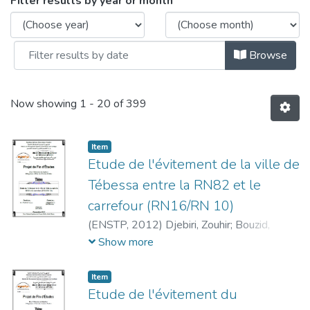
Browsing Département Infrastructures de
Filter results by year or month
Browse
Now showing
1 - 20 of 399
Item
Etude de l'évitement de la ville de
Tébessa entre la RN82 et le
carrefour (RN16/RN 10)
(
ENSTP,
2012
)
Djebiri, Zouhir
;
Bouzid,
Salim
;
Djaalali, Ammar
Show more
Item
Etude de l'évitement du