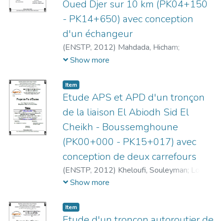
Oued Djer sur 10 km (PK04+150
- PK14+650) avec conception
d'un échangeur
(
ENSTP,
2012
)
Mahdada, Hicham
;
Imamouine, Abdelwaheb
;
Ait Mokhtar, K.
Show more
Item
Etude APS et APD d'un tronçon
de la liaison El Abiodh Sid El
Cheikh - Boussemghoune
(PK00+000 - PK15+017) avec
conception de deux carrefours
(
ENSTP,
2012
)
Kheloufi, Souleyman
;
Loucif,
Walid
;
Berrekla, Lberkani
Show more
Item
Etude d'un tronçon autoroutier de