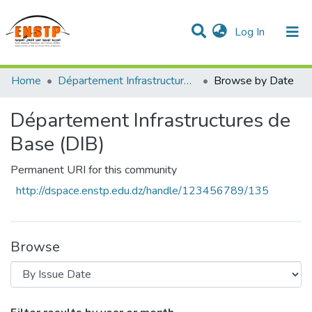
(current)
Log In
DSPACE de l'École Nationale Supérieure des Travaux
Home
Département Infrastructures de Base (DIB)
Browse by Date
Publics
Communities & Collections
All of DSpace
Département Infrastructures de
Base (DIB)
Permanent URI for this community
http://dspace.enstp.edu.dz/handle/123456789/135
Browse