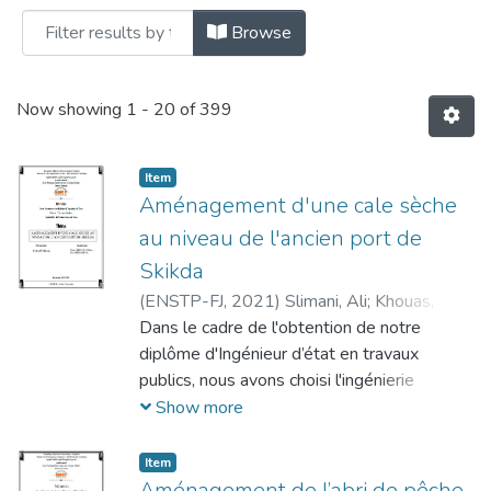
Browsing Département Infrastructures de
Browse
Now showing
1 - 20 of 399
Item
Aménagement d'une cale sèche
au niveau de l'ancien port de
Skikda
(
ENSTP-FJ,
2021
)
Slimani, Ali
;
Khouas,
Zohra
Dans le cadre de l'obtention de notre
diplôme d'Ingénieur d’état en travaux
publics, nous avons choisi l'ingénierie
portuaire et côtière comme thème pour
Show more
notre projet de fin d'études. L’infrastructure
portuaire Algérienne est en progression
Item
mais cette dernière ne suffit pas pour
Aménagement de l’abri de pêche