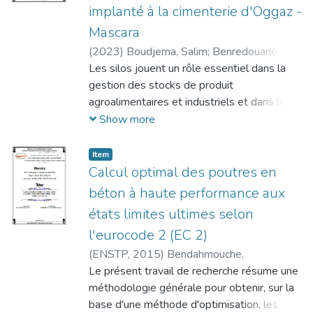
implanté à la cimenterie d'Oggaz -
confortement envisagées, une solution
adaptée à notre problématique a été
Mascara
retenue.
(
2023
)
Boudjema, Salim
;
Benredouane,
Mustapha
Les silos jouent un rôle essentiel dans la
;
Tafraout, Salim
gestion des stocks de produit
agroalimentaires et industriels et dans leurs
régulations à travers la planète, et ce du fait
Show more
de leurs importances stratégiques dans le
développement et la sécurité économique
Item
des pays. La thématique de ce travail
Calcul optimal des poutres en
repose sur l'étude d'un silo à cône central
béton à haute performance aux
(inversé) en béton armé destiné au
états limites ultimes selon
stockage du ciment de capacité de 4800t,
l'eurocode 2 (EC 2)
le lieu de ce projet est localisé à la
cimenterie de Oggaz, wilaya de Mascara,
(
ENSTP,
2015
)
Bendahmouche,
objet d'extension. Les objectifs assignés et
Abdelmoumene
Le présent travail de recherche résume une
;
Fedghouche, Ferhat
atteints se résument comme suit (calcul des
méthodologie générale pour obtenir, sur la
charges du produit ensilé agissantes sur le
base d'une méthode d'optimisation, les