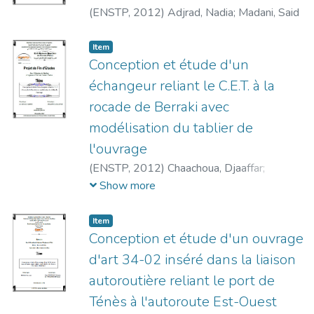
(
ENSTP,
2012
)
Adjrad, Nadia
;
Madani, Said
en se basant sur plusieurs critères. Enfin,
nous avons réalisé l'étude d'un pont à
poutres préfabriquées précontraintes par
Item
Conception et étude d'un
post-tension, d'une longueur totale de 240
m, constitué de 6 travées de 40 m chacune.
échangeur reliant le C.E.T. à la
Les règlements BAEL91, RCPR 2008,
rocade de Berraki avec
RPOA 2008 ont été utilisé afin de mener
modélisation du tablier de
cette étude à point, ainsi que des guides
l'ouvrage
SETRA. La modélisation de la structure a
été faite avec le logiciel ROBOT
(
ENSTP,
2012
)
Chaachoua, Djaaffar
;
STRUCTURAL ANALYSIS 2020 tandis que
Benadji, Aziouz
Show more
le plan d'ensemble a été réalisé avec le
logiciel AutoCAD 2023.
Item
Conception et étude d'un ouvrage
d'art 34-02 inséré dans la liaison
autoroutière reliant le port de
Ténès à l'autoroute Est-Ouest