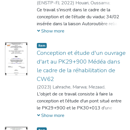
(
ENSTP-FJ,
2022
)
Houari, Oussama
;
Benjeddou, Mounira
Ce travail s'inscrit dans le cadre de la
;
Fedghouche, Ferhat
conception et de l'étude du viaduc 34/02
insérée dans la liaison Autoroutière reliant
le Port de Ténès à l'autoroute Est-Ouest.
Show more
Nous avons entamé ce travail par une
recherche bibliographique sur le béton
Item
précontraint, ensuite, nous nous sommes
Conception et étude d'un ouvrage
consacrés au sujet principal en faisant
d'art au PK29+900 Médéa dans
d'abord une présentation du projet. Nous
le cadre de la réhabilitation de
avons dressé, par la suite, la conception
CW62
générale, dont laquelle on a proposé 3
variantes, en se basant sur une analyse
(
2023
)
Lahrache, Marwa
;
Mezaad,
multicritère, on a opté pour un pont à
Ramdane
L'objet de ce travail consiste à faire la
;
Rebai, Amine
poutres préfabriquées précontraintes par
conception et l'étude d'un pont situé entre
post-tension VIPP. Le reste du travail
le PK29+900 et le PK30+013 d'une
comporte l'étude détaillée de la
longueur de 105.4 mètres et une largeur de
Show more
superstructure et l'infrastructure, en passant
10 mètres situés sur la ligne de route
par le calcul de précontrainte, l'étude
reliant CW62 et RN1. Tout d'abord, nous
Item