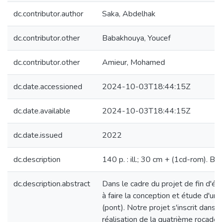
dc.contributor.author
Saka, Abdelhak
dc.contributor.other
Babakhouya, Youcef
dc.contributor.other
Amieur, Mohamed
dc.date.accessioned
2024-10-03T18:44:15Z
dc.date.available
2024-10-03T18:44:15Z
dc.date.issued
2022
dc.description
140 p. : ill.; 30 cm + (1cd-rom). Bi
dc.description.abstract
Dans le cadre du projet de fin d'ét
à faire la conception et étude d'un 
(pont). Notre projet s'inscrit dans l
réalisation de la quatrième rocade 