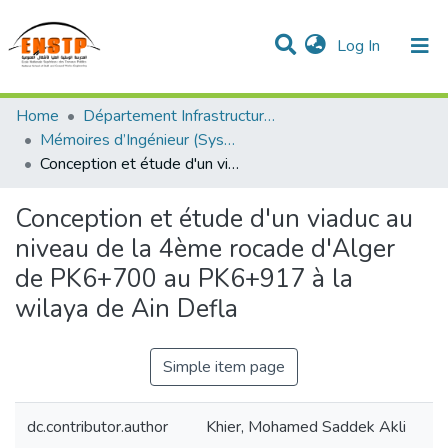
(current)
Log In
DSPACE de l'École Nationale Supérieure des Travaux
Home
Département Infrastructures de Base (DIB)
Publics
Communities & Collections
All of DSpace
Statistics
Mémoires d’Ingénieur (Système LMD)
Conception et étude d'un viaduc au niveau de la 4ème rocade d'Alger de PK6+700 au PK6+917 à la wilaya de Ain Defla
Conception et étude d'un viaduc au
niveau de la 4ème rocade d'Alger
de PK6+700 au PK6+917 à la
wilaya de Ain Defla
Simple item page
dc.contributor.author
Khier, Mohamed Saddek Akli