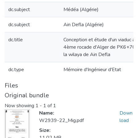
dc.subject
Médéa (Algérie)
dc.subject
Ain Defla (Algérie)
dc.title
Conception et étude d'un viaduc au
4ème rocade d'Alger de PK6+70
la wilaya de Ain Defla
dc.type
Mémoire d'Ingénieur d'Etat
Files
Original bundle
Now showing
1 - 1 of 1
Name:
Down
W2939-22_Mig.pdf
load
Size:
11.02 MB