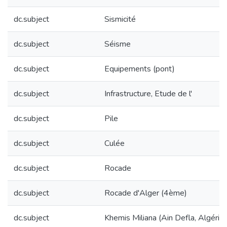
dc.subject
Sismicité
dc.subject
Séisme
dc.subject
Equipements (pont)
dc.subject
Infrastructure, Etude de l'
dc.subject
Pile
dc.subject
Culée
dc.subject
Rocade
dc.subject
Rocade d'Alger (4ème)
dc.subject
Khemis Miliana (Ain Defla, Algérie)