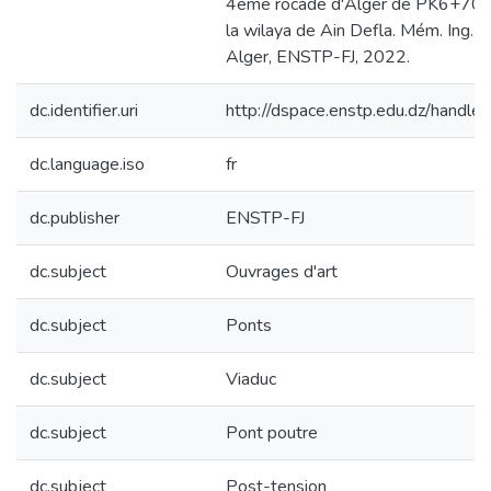
4ème rocade d'Alger de PK6+70
la wilaya de Ain Defla. Mém. Ing., 
Alger, ENSTP-FJ, 2022.
dc.identifier.uri
http://dspace.enstp.edu.dz/hand
dc.language.iso
fr
dc.publisher
ENSTP-FJ
dc.subject
Ouvrages d'art
dc.subject
Ponts
dc.subject
Viaduc
dc.subject
Pont poutre
dc.subject
Post-tension