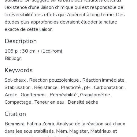
stabilisé. On suggère sur la base des résultats obtenus
l'existence d'une liaison chimique qui est responsable de
l'irréversibilité des effets qui s'opèrent à long terme. Des
études plus approfondies devraient élucider la nature
exacte de cette liaison.
Description
109 p. ; 30 cm + (1cd-rom).
Bibliogr.
Keywords
Sol-chaux
,
Réaction pouzzolanique
,
Réaction immédiate
,
Stabilisation
,
Résistance
,
Plasticité
,
pH
,
Carbonatation
,
Argile
,
Gonflement
,
Perméabilité
,
Granulométrie
,
Compactage
,
Teneur en eau
,
Densité sèche
Citation
Benmisra, Fatima Zohra. Analyse de la réaction sol-chaux
dans les sols stabilisés. Mém. Magister, Matériaux et