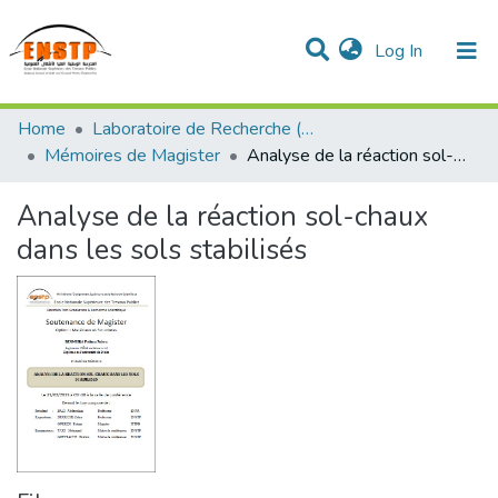
(current)
Log In
DSPACE de l'École Nationale Supérieure des Travaux
Home
Laboratoire de Recherche (LTPiTE)
Publics
Communities & Collections
All of DSpace
Statistics
Mémoires de Magister
Analyse de la réaction sol-chaux dans les sols stabilisés
Analyse de la réaction sol-chaux
dans les sols stabilisés